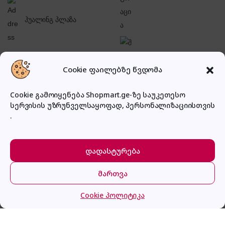
ჰუალინგ პლაზა
შესვლა
Cookie ფაილებზე წვდომა
Cookie გამოიყენება Shopmart.ge-ზე საუკეთესო
სერვისის უზრუნველსაყოფად, პერსონალიზაციისთვის
.
პირადი კაბინეტი
დადასტურება
მართვა
მთავარი
კატეგორიები
კალათა
შესვლა
Cookie პოლიტიკა
Panasonic ES-ED23-V520