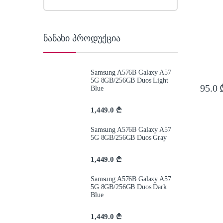
ნანახი პროდუქცია
Samsung A576B Galaxy A57
5G 8GB/256GB Duos Light
95.0
Blue
1,449.0
₾
Samsung A576B Galaxy A57
5G 8GB/256GB Duos Gray
1,449.0
₾
Samsung A576B Galaxy A57
5G 8GB/256GB Duos Dark
Blue
1,449.0
₾