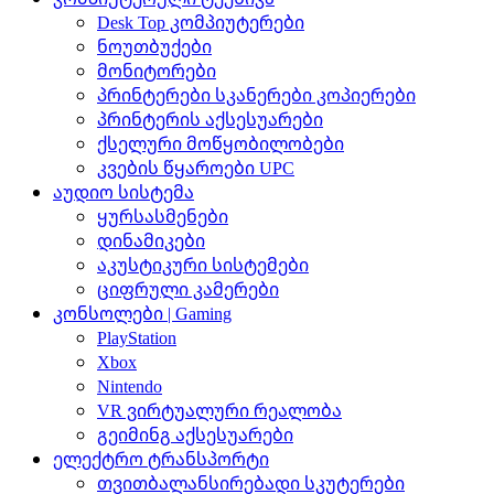
Desk Top კომპიუტერები
ნოუთბუქები
მონიტორები
პრინტერები სკანერები კოპიერები
პრინტერის აქსესუარები
ქსელური მოწყობილობები
კვების წყაროები UPC
აუდიო სისტემა
ყურსასმენები
დინამიკები
აკუსტიკური სისტემები
ციფრული კამერები
კონსოლები | Gaming
PlayStation
Xbox
Nintendo
VR ვირტუალური რეალობა
გეიმინგ აქსესუარები
ელექტრო ტრანსპორტი
თვითბალანსირებადი სკუტერები