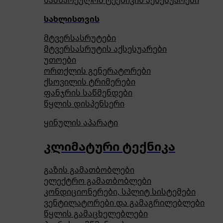
სამზარეულოს ტექნიკის აქსესუარები
სახლისთვის
მტვერსასრუტები
მტვერსასრუტის აქსესუარები
უთოები
ორთქლის გენერატორები
ქსოვილის ტრიმერები
ფანჯრის საწმენდები
წყლის დისპენსერი
ყინულის აპარატი
კლიმატური ტექნიკა
გაზის გამათბობლები
ელექტრო გამათბობლები
კონდიციონერები, სპლიტ სისტემები
ვენტილატორები და გამაგრილებლები
წყლის გამაცხელებლები