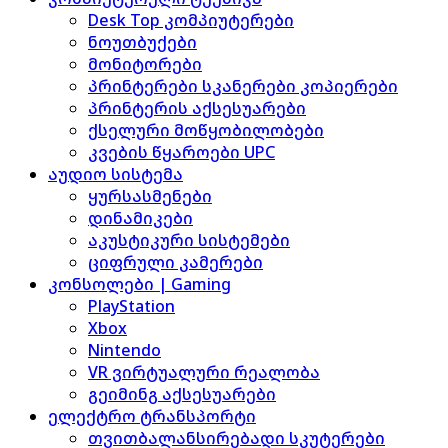
Desk Top კომპიუტერები
ნოუთბუქები
მონიტორები
პრინტერები სკანერები კოპიერები
პრინტერის აქსესუარები
ქსელური მოწყობილობები
კვების წყაროები UPC
აუდიო სისტემა
ყურსასმენები
დინამიკები
აკუსტიკური სისტემები
ციფრული კამერები
კონსოლები | Gaming
PlayStation
Xbox
Nintendo
VR ვირტუალური რეალობა
გეიმინგ აქსესუარები
ელექტრო ტრანსპორტი
თვითბალანსირებადი სკუტერები