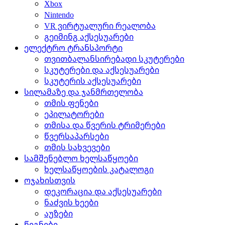
Xbox
Nintendo
VR ვირტუალური რეალობა
გეიმინგ აქსესუარები
ელექტრო ტრანსპორტი
თვითბალანსირებადი სკუტერები
სკუტერები და აქსესუარები
სკუტერის აქსესუარები
სილამაზე და ჯანმრთელობა
თმის ფენები
ეპილატორები
თმისა და წვერის ტრიმერები
წვერსაპარსები
თმის სახვევები
სამშენებლო ხელსაწყოები
ხელსაწყოების კატალოგი
ოჯახისთვის
დეკორაცია და აქსესუარები
ნაძვის ხეები
აუზები
წიგნები