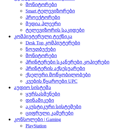
მონიტორები
Smart ტელევიზორები
პროექტორები
მედია პლეერი
ტელევიზორის საკიდები
კომპიუტერული ტექნიკა
Desk Top კომპიუტერები
ნოუთბუქები
მონიტორები
პრინტერები სკანერები კოპიერები
პრინტერის აქსესუარები
ქსელური მოწყობილობები
კვების წყაროები UPC
აუდიო სისტემა
ყურსასმენები
დინამიკები
აკუსტიკური სისტემები
ციფრული კამერები
კონსოლები | Gaming
PlayStation