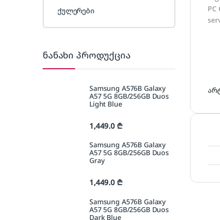
PC 
ქულერები
ser
ნანახი პროდუქცია
Samsung A576B Galaxy
არ
A57 5G 8GB/256GB Duos
Light Blue
1,449.0
₾
Samsung A576B Galaxy
A57 5G 8GB/256GB Duos
Gray
1,449.0
₾
Samsung A576B Galaxy
A57 5G 8GB/256GB Duos
Dark Blue