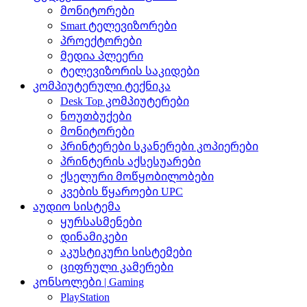
მონიტორები
Smart ტელევიზორები
პროექტორები
მედია პლეერი
ტელევიზორის საკიდები
კომპიუტერული ტექნიკა
Desk Top კომპიუტერები
ნოუთბუქები
მონიტორები
პრინტერები სკანერები კოპიერები
პრინტერის აქსესუარები
ქსელური მოწყობილობები
კვების წყაროები UPC
აუდიო სისტემა
ყურსასმენები
დინამიკები
აკუსტიკური სისტემები
ციფრული კამერები
კონსოლები | Gaming
PlayStation