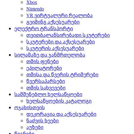
Xbox
Nintendo
VR ვირტუალური რეალობა
გეიმინგ აქსესუარები
ელექტრო ტრანსპორტი
თვითბალანსირებადი სკუტერები
სკუტერები და აქსესუარები
სკუტერის აქსესუარები
სილამაზე და ჯანმრთელობა
თმის ფენები
ეპილატორები
თმისა და წვერის ტრიმერები
წვერსაპარსები
თმის სახვევები
სამშენებლო ხელსაწყოები
ხელსაწყოების კატალოგი
ოჯახისთვის
დეკორაცია და აქსესუარები
ნაძვის ხეები
აუზები
წიგნები