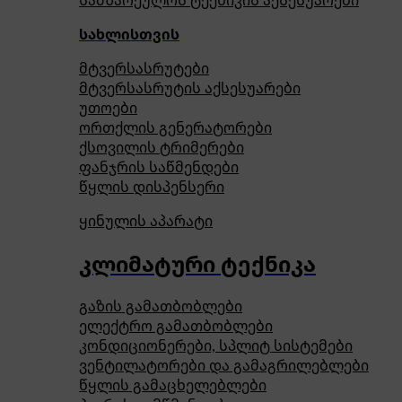
სამზარეულოს ტექნიკის აქსესუარები
სახლისთვის
მტვერსასრუტები
მტვერსასრუტის აქსესუარები
უთოები
ორთქლის გენერატორები
ქსოვილის ტრიმერები
ფანჯრის საწმენდები
წყლის დისპენსერი
ყინულის აპარატი
კლიმატური ტექნიკა
გაზის გამათბობლები
ელექტრო გამათბობლები
კონდიციონერები, სპლიტ სისტემები
ვენტილატორები და გამაგრილებლები
წყლის გამაცხელებლები