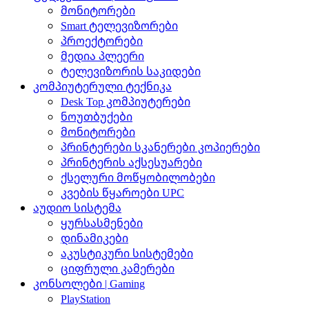
მონიტორები
Smart ტელევიზორები
პროექტორები
მედია პლეერი
ტელევიზორის საკიდები
კომპიუტერული ტექნიკა
Desk Top კომპიუტერები
ნოუთბუქები
მონიტორები
პრინტერები სკანერები კოპიერები
პრინტერის აქსესუარები
ქსელური მოწყობილობები
კვების წყაროები UPC
აუდიო სისტემა
ყურსასმენები
დინამიკები
აკუსტიკური სისტემები
ციფრული კამერები
კონსოლები | Gaming
PlayStation