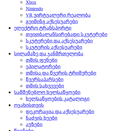
Xbox
Nintendo
VR ვირტუალური რეალობა
გეიმინგ აქსესუარები
ელექტრო ტრანსპორტი
თვითბალანსირებადი სკუტერები
სკუტერები და აქსესუარები
სკუტერის აქსესუარები
სილამაზე და ჯანმრთელობა
თმის ფენები
ეპილატორები
თმისა და წვერის ტრიმერები
წვერსაპარსები
თმის სახვევები
სამშენებლო ხელსაწყოები
ხელსაწყოების კატალოგი
ოჯახისთვის
დეკორაცია და აქსესუარები
ნაძვის ხეები
აუზები
წიგნები