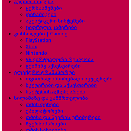
აუდიო სისტემა
ყურსასმენები
დინამიკები
აკუსტიკური სისტემები
ციფრული კამერები
კონსოლები | Gaming
PlayStation
Xbox
Nintendo
VR ვირტუალური რეალობა
გეიმინგ აქსესუარები
ელექტრო ტრანსპორტი
თვითბალანსირებადი სკუტერები
სკუტერები და აქსესუარები
სკუტერის აქსესუარები
სილამაზე და ჯანმრთელობა
თმის ფენები
ეპილატორები
თმისა და წვერის ტრიმერები
წვერსაპარსები
თმის სახვევები