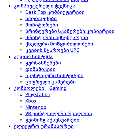
კომპიუტერული ტექნიკა
Desk Top კომპიუტერები
ნოუთბუქები
მონიტორები
პრინტერები სკანერები კოპიერები
პრინტერის აქსესუარები
ქსელური მოწყობილობები
კვების წყაროები UPC
აუდიო სისტემა
ყურსასმენები
დინამიკები
აკუსტიკური სისტემები
ციფრული კამერები
კონსოლები | Gaming
PlayStation
Xbox
Nintendo
VR ვირტუალური რეალობა
გეიმინგ აქსესუარები
ელექტრო ტრანსპორტი