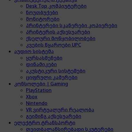
Desk Top კომპიუტერები
ნოუთბუქები
მონიტორები
პრინტერები სკანერები კოპიერები
პრინტერის აქსესუარები
ქსელური მოწყობილობები
კვების წყაროები UPC
აუდიო სისტემა
ყურსასმენები
დინამიკები
აკუსტიკური სისტემები
ციფრული კამერები
კონსოლები | Gaming
PlayStation
Xbox
Nintendo
VR ვირტუალური რეალობა
გეიმინგ აქსესუარები
ელექტრო ტრანსპორტი
თვითბალანსირებადი სკუტერები