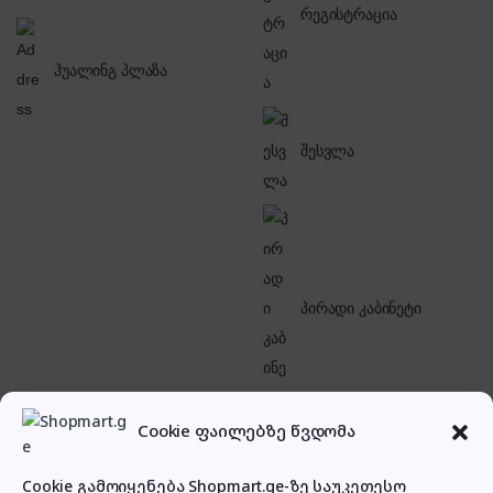
რეგისტრაცია
ჰუალინგ პლაზა
შესვლა
პირადი კაბინეტი
Cookie ფაილებზე წვდომა
Cookie გამოიყენება Shopmart.ge-ზე საუკეთესო