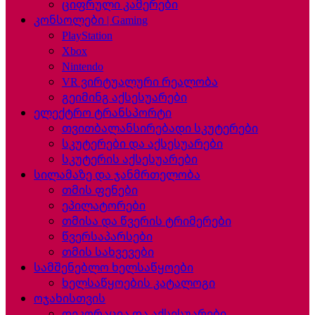
ციფრული კამერები
კონსოლები | Gaming
PlayStation
Xbox
Nintendo
VR ვირტუალური რეალობა
გეიმინგ აქსესუარები
ელექტრო ტრანსპორტი
თვითბალანსირებადი სკუტერები
სკუტერები და აქსესუარები
სკუტერის აქსესუარები
სილამაზე და ჯანმრთელობა
თმის ფენები
ეპილატორები
თმისა და წვერის ტრიმერები
წვერსაპარსები
თმის სახვევები
სამშენებლო ხელსაწყოები
ხელსაწყოების კატალოგი
ოჯახისთვის
დეკორაცია და აქსესუარები