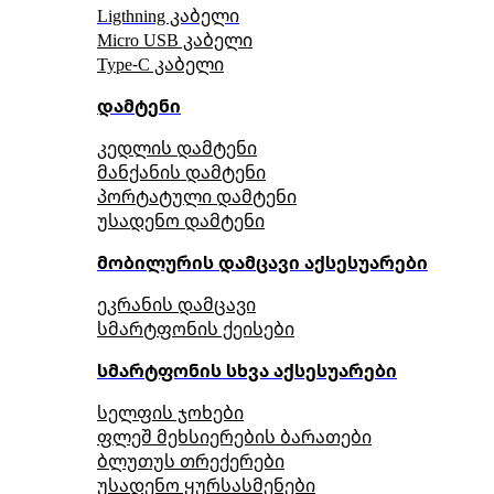
Ligthning კაბელი
Micro USB კაბელი
Type-C კაბელი
დამტენი
კედლის დამტენი
მანქანის დამტენი
პორტატული დამტენი
უსადენო დამტენი
მობილურის დამცავი აქსესუარები
ეკრანის დამცავი
სმარტფონის ქეისები
სმარტფონის სხვა აქსესუარები
სელფის ჯოხები
ფლეშ მეხსიერების ბარათები
ბლუთუს თრექერები
უსადენო ყურსასმენები