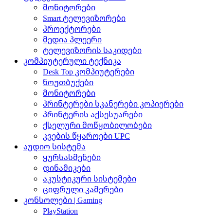
მონიტორები
Smart ტელევიზორები
პროექტორები
მედია პლეერი
ტელევიზორის საკიდები
კომპიუტერული ტექნიკა
Desk Top კომპიუტერები
ნოუთბუქები
მონიტორები
პრინტერები სკანერები კოპიერები
პრინტერის აქსესუარები
ქსელური მოწყობილობები
კვების წყაროები UPC
აუდიო სისტემა
ყურსასმენები
დინამიკები
აკუსტიკური სისტემები
ციფრული კამერები
კონსოლები | Gaming
PlayStation