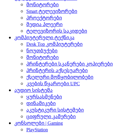
მონიტორები
Smart ტელევიზორები
პროექტორები
მედია პლეერი
ტელევიზორის საკიდები
კომპიუტერული ტექნიკა
Desk Top კომპიუტერები
ნოუთბუქები
მონიტორები
პრინტერები სკანერები კოპიერები
პრინტერის აქსესუარები
ქსელური მოწყობილობები
კვების წყაროები UPC
აუდიო სისტემა
ყურსასმენები
დინამიკები
აკუსტიკური სისტემები
ციფრული კამერები
კონსოლები | Gaming
PlayStation