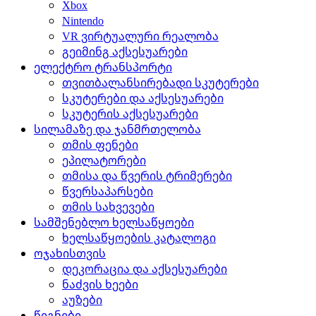
Xbox
Nintendo
VR ვირტუალური რეალობა
გეიმინგ აქსესუარები
ელექტრო ტრანსპორტი
თვითბალანსირებადი სკუტერები
სკუტერები და აქსესუარები
სკუტერის აქსესუარები
სილამაზე და ჯანმრთელობა
თმის ფენები
ეპილატორები
თმისა და წვერის ტრიმერები
წვერსაპარსები
თმის სახვევები
სამშენებლო ხელსაწყოები
ხელსაწყოების კატალოგი
ოჯახისთვის
დეკორაცია და აქსესუარები
ნაძვის ხეები
აუზები
წიგნები