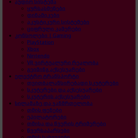
აუდიო სისტემა
ყურსასმენები
დინამიკები
აკუსტიკური სისტემები
ციფრული კამერები
კონსოლები | Gaming
PlayStation
Xbox
Nintendo
VR ვირტუალური რეალობა
გეიმინგ აქსესუარები
ელექტრო ტრანსპორტი
თვითბალანსირებადი სკუტერები
სკუტერები და აქსესუარები
სკუტერის აქსესუარები
სილამაზე და ჯანმრთელობა
თმის ფენები
ეპილატორები
თმისა და წვერის ტრიმერები
წვერსაპარსები
თმის სახვევები