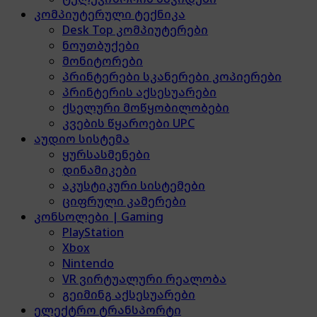
კომპიუტერული ტექნიკა
Desk Top კომპიუტერები
ნოუთბუქები
მონიტორები
პრინტერები სკანერები კოპიერები
პრინტერის აქსესუარები
ქსელური მოწყობილობები
კვების წყაროები UPC
აუდიო სისტემა
ყურსასმენები
დინამიკები
აკუსტიკური სისტემები
ციფრული კამერები
კონსოლები | Gaming
PlayStation
Xbox
Nintendo
VR ვირტუალური რეალობა
გეიმინგ აქსესუარები
ელექტრო ტრანსპორტი