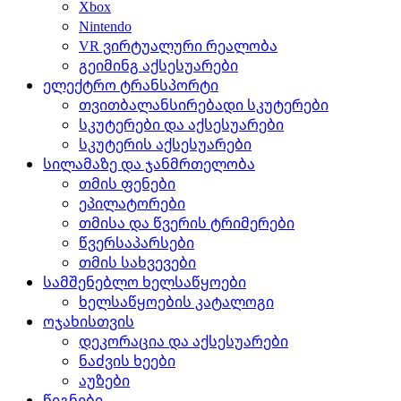
Xbox
Nintendo
VR ვირტუალური რეალობა
გეიმინგ აქსესუარები
ელექტრო ტრანსპორტი
თვითბალანსირებადი სკუტერები
სკუტერები და აქსესუარები
სკუტერის აქსესუარები
სილამაზე და ჯანმრთელობა
თმის ფენები
ეპილატორები
თმისა და წვერის ტრიმერები
წვერსაპარსები
თმის სახვევები
სამშენებლო ხელსაწყოები
ხელსაწყოების კატალოგი
ოჯახისთვის
დეკორაცია და აქსესუარები
ნაძვის ხეები
აუზები
წიგნები