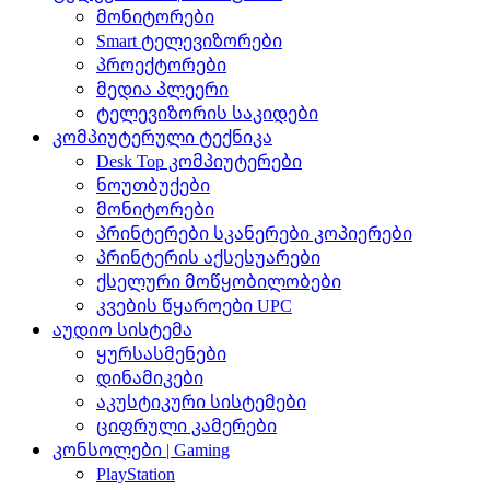
მონიტორები
Smart ტელევიზორები
პროექტორები
მედია პლეერი
ტელევიზორის საკიდები
კომპიუტერული ტექნიკა
Desk Top კომპიუტერები
ნოუთბუქები
მონიტორები
პრინტერები სკანერები კოპიერები
პრინტერის აქსესუარები
ქსელური მოწყობილობები
კვების წყაროები UPC
აუდიო სისტემა
ყურსასმენები
დინამიკები
აკუსტიკური სისტემები
ციფრული კამერები
კონსოლები | Gaming
PlayStation