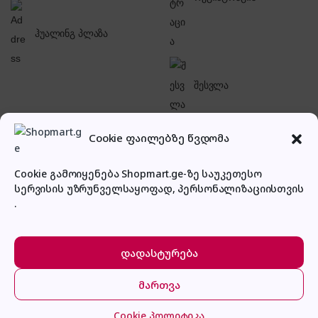
ჰუალინგ პლაზა
შესვლა
Cookie ფაილებზე წვდომა
Cookie გამოიყენება Shopmart.ge-ზე საუკეთესო
სერვისის უზრუნველსაყოფად, პერსონალიზაციისთვის
პირადი კაბინეტი
.
დადასტურება
მართვა
მთავარი
კატეგორიები
კალათა
შესვლა
Cookie პოლიტიკა