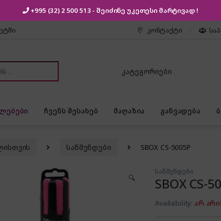
+995 (32) 2 500 513
- შეიძინე უკეთესი
მარტივად !
კეტში
კონტაქტი
სა
or:
ლებები
ჩვენს შესახებ
მაღაზია
განვადება
ლისთვის
საწმენდები
SBOX CS-5005P
საწმენდები
🔍
SBOX CS-5
Availability:
არ არი