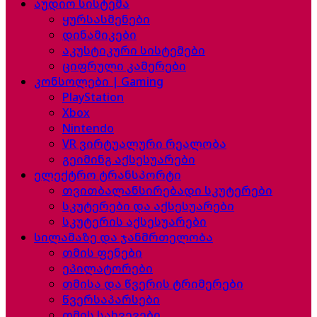
აუდიო სისტემა
ყურსასმენები
დინამიკები
აკუსტიკური სისტემები
ციფრული კამერები
კონსოლები | Gaming
PlayStation
Xbox
Nintendo
VR ვირტუალური რეალობა
გეიმინგ აქსესუარები
ელექტრო ტრანსპორტი
თვითბალანსირებადი სკუტერები
სკუტერები და აქსესუარები
სკუტერის აქსესუარები
სილამაზე და ჯანმრთელობა
თმის ფენები
ეპილატორები
თმისა და წვერის ტრიმერები
წვერსაპარსები
თმის სახვევები