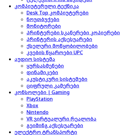
კომპიუტერული ტექნიკა
Desk Top კომპიუტერები
ნოუთბუქები
მონიტორები
პრინტერები სკანერები კოპიერები
პრინტერის აქსესუარები
ქსელური მოწყობილობები
კვების წყაროები UPC
აუდიო სისტემა
ყურსასმენები
დინამიკები
აკუსტიკური სისტემები
ციფრული კამერები
კონსოლები | Gaming
PlayStation
Xbox
Nintendo
VR ვირტუალური რეალობა
გეიმინგ აქსესუარები
ელექტრო ტრანსპორტი