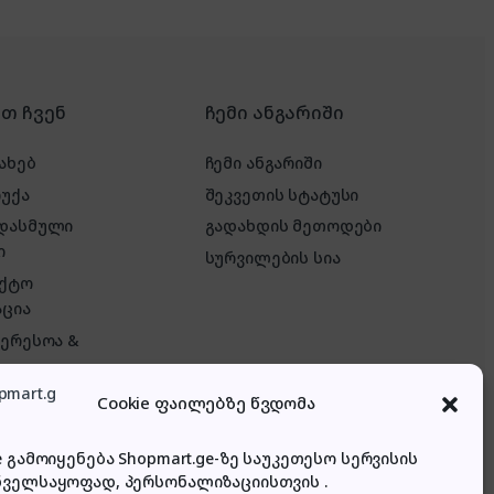
რთ ჩვენ
ჩემი ანგარიში
ახებ
ჩემი ანგარიში
რუქა
შეკვეთის სტატუსი
 დასმული
გადახდის მეთოდები
ი
სურვილების სია
აქტო
ცია
ტერესოა &
Cookie ფაილებზე წვდომა
e გამოიყენება Shopmart.ge-ზე საუკეთესო სერვისის
ნველსაყოფად, პერსონალიზაციისთვის .