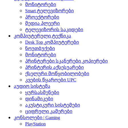
მონიტორები
Smart ტელევიზორები
პროექტორები
მედია პლეერი
ტელევიზორის საკიდები
კომპიუტერული ტექნიკა
Desk Top კომპიუტერები
ნოუთბუქები
მონიტორები
პრინტერები სკანერები კოპიერები
პრინტერის აქსესუარები
ქსელური მოწყობილობები
კვების წყაროები UPC
აუდიო სისტემა
ყურსასმენები
დინამიკები
აკუსტიკური სისტემები
ციფრული კამერები
კონსოლები | Gaming
PlayStation