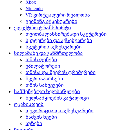
Xbox
Nintendo
VR ვირტუალური რეალობა
გეიმინგ აქსესუარები
ელექტრო ტრანსპორტი
თვითბალანსირებადი სკუტერები
სკუტერები და აქსესუარები
სკუტერის აქსესუარები
სილამაზე და ჯანმრთელობა
თმის ფენები
ეპილატორები
თმისა და წვერის ტრიმერები
წვერსაპარსები
თმის სახვევები
სამშენებლო ხელსაწყოები
ხელსაწყოების კატალოგი
ოჯახისთვის
დეკორაცია და აქსესუარები
ნაძვის ხეები
აუზები
წიგნები