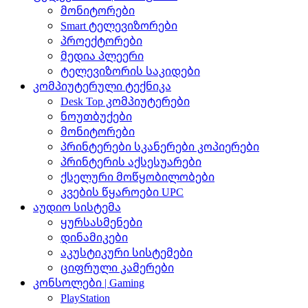
მონიტორები
Smart ტელევიზორები
პროექტორები
მედია პლეერი
ტელევიზორის საკიდები
კომპიუტერული ტექნიკა
Desk Top კომპიუტერები
ნოუთბუქები
მონიტორები
პრინტერები სკანერები კოპიერები
პრინტერის აქსესუარები
ქსელური მოწყობილობები
კვების წყაროები UPC
აუდიო სისტემა
ყურსასმენები
დინამიკები
აკუსტიკური სისტემები
ციფრული კამერები
კონსოლები | Gaming
PlayStation