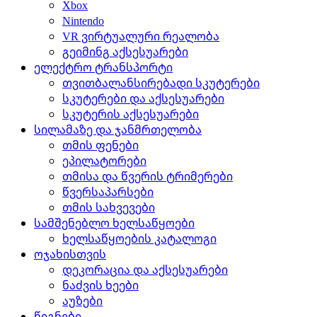
Xbox
Nintendo
VR ვირტუალური რეალობა
გეიმინგ აქსესუარები
ელექტრო ტრანსპორტი
თვითბალანსირებადი სკუტერები
სკუტერები და აქსესუარები
სკუტერის აქსესუარები
სილამაზე და ჯანმრთელობა
თმის ფენები
ეპილატორები
თმისა და წვერის ტრიმერები
წვერსაპარსები
თმის სახვევები
სამშენებლო ხელსაწყოები
ხელსაწყოების კატალოგი
ოჯახისთვის
დეკორაცია და აქსესუარები
ნაძვის ხეები
აუზები
წიგნები