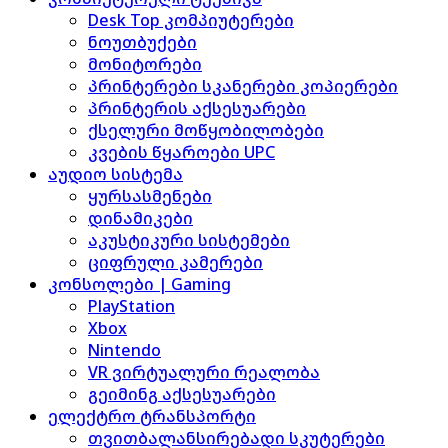
Desk Top კომპიუტერები
ნოუთბუქები
მონიტორები
პრინტერები სკანერები კოპიერები
პრინტერის აქსესუარები
ქსელური მოწყობილობები
კვების წყაროები UPC
აუდიო სისტემა
ყურსასმენები
დინამიკები
აკუსტიკური სისტემები
ციფრული კამერები
კონსოლები | Gaming
PlayStation
Xbox
Nintendo
VR ვირტუალური რეალობა
გეიმინგ აქსესუარები
ელექტრო ტრანსპორტი
თვითბალანსირებადი სკუტერები