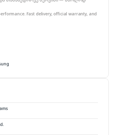
erformance. Fast delivery, official warranty, and
sung
rams
d.