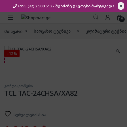
✕
+995 (32) 2 500 513
- შეიძინე უკეთესი
მარტივად !
Skip to navigation
Skip to content
0
მთავარი
საოჯახო ტექნიკა
კლიმატური ტექნია
🔍
-
12%
კონდიციონერი
TCL TAC-24CHSA/XA82
სურვილების სია