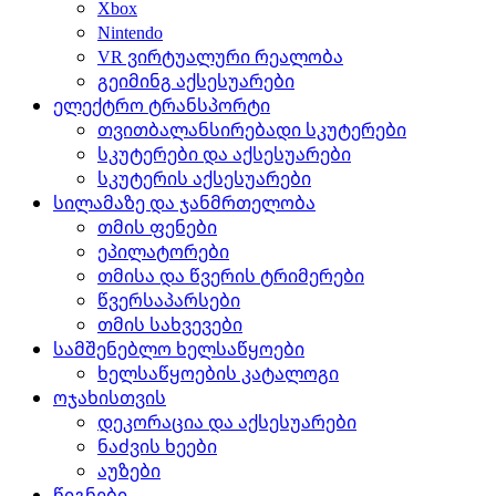
Xbox
Nintendo
VR ვირტუალური რეალობა
გეიმინგ აქსესუარები
ელექტრო ტრანსპორტი
თვითბალანსირებადი სკუტერები
სკუტერები და აქსესუარები
სკუტერის აქსესუარები
სილამაზე და ჯანმრთელობა
თმის ფენები
ეპილატორები
თმისა და წვერის ტრიმერები
წვერსაპარსები
თმის სახვევები
სამშენებლო ხელსაწყოები
ხელსაწყოების კატალოგი
ოჯახისთვის
დეკორაცია და აქსესუარები
ნაძვის ხეები
აუზები
წიგნები