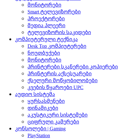
მონიტორები
Smart ტელევიზორები
პროექტორები
მედია პლეერი
ტელევიზორის საკიდები
კომპიუტერული ტექნიკა
Desk Top კომპიუტერები
ნოუთბუქები
მონიტორები
პრინტერები სკანერები კოპიერები
პრინტერის აქსესუარები
ქსელური მოწყობილობები
კვების წყაროები UPC
აუდიო სისტემა
ყურსასმენები
დინამიკები
აკუსტიკური სისტემები
ციფრული კამერები
კონსოლები | Gaming
PlayStation