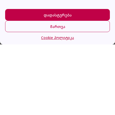
დადასტურება
მართვა
მთავარი
კატეგორიები
კალათა
შესვლა
Cookie პოლიტიკა
TCL TV 43''(109cm)/ 43P725/R51MKS2-RU
გაქვს შეკითხვა?
დაგვირეკე ან მოგვწერე!
032 2 500 513