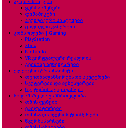
აუდიო სისტემა
ყურსასმენები
დინამიკები
აკუსტიკური სისტემები
ციფრული კამერები
კონსოლები | Gaming
PlayStation
Xbox
Nintendo
VR ვირტუალური რეალობა
გეიმინგ აქსესუარები
ელექტრო ტრანსპორტი
თვითბალანსირებადი სკუტერები
სკუტერები და აქსესუარები
სკუტერის აქსესუარები
სილამაზე და ჯანმრთელობა
თმის ფენები
ეპილატორები
თმისა და წვერის ტრიმერები
წვერსაპარსები
თმის სახვევები