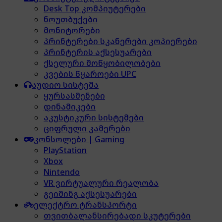
Desk Top კომპიუტერები
ნოუთბუქები
მონიტორები
პრინტერები სკანერები კოპიერები
პრინტერის აქსესუარები
ქსელური მოწყობილობები
კვების წყაროები UPC
აუდიო სისტემა
ყურსასმენები
დინამიკები
აკუსტიკური სისტემები
ციფრული კამერები
კონსოლები | Gaming
PlayStation
Xbox
Nintendo
VR ვირტუალური რეალობა
გეიმინგ აქსესუარები
ელექტრო ტრანსპორტი
თვითბალანსირებადი სკუტერები