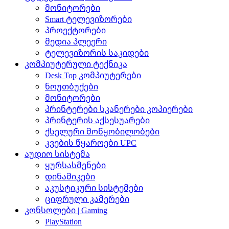
მონიტორები
Smart ტელევიზორები
პროექტორები
მედია პლეერი
ტელევიზორის საკიდები
კომპიუტერული ტექნიკა
Desk Top კომპიუტერები
ნოუთბუქები
მონიტორები
პრინტერები სკანერები კოპიერები
პრინტერის აქსესუარები
ქსელური მოწყობილობები
კვების წყაროები UPC
აუდიო სისტემა
ყურსასმენები
დინამიკები
აკუსტიკური სისტემები
ციფრული კამერები
კონსოლები | Gaming
PlayStation