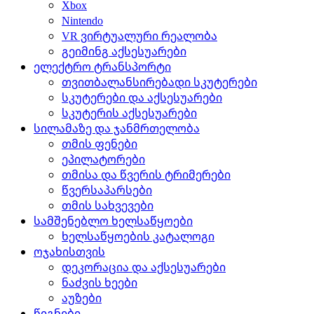
Xbox
Nintendo
VR ვირტუალური რეალობა
გეიმინგ აქსესუარები
ელექტრო ტრანსპორტი
თვითბალანსირებადი სკუტერები
სკუტერები და აქსესუარები
სკუტერის აქსესუარები
სილამაზე და ჯანმრთელობა
თმის ფენები
ეპილატორები
თმისა და წვერის ტრიმერები
წვერსაპარსები
თმის სახვევები
სამშენებლო ხელსაწყოები
ხელსაწყოების კატალოგი
ოჯახისთვის
დეკორაცია და აქსესუარები
ნაძვის ხეები
აუზები
წიგნები