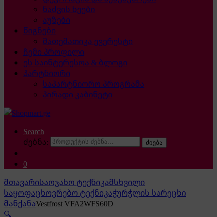
ნაძვის ხეები
აუზები
წიგნები
მათემათიკა ევერესტი
ჩემი პროფილი
ეს საინტერესოა & ბლოგი
პარტნიორი
საპარტნიორო პროგრამა
პირადი კაბინეტი
Search
ძებნა:
ძიება
0
მთავარი
საოჯახო ტექნიკა
მსხვილი
საყოფაცხოვრებო ტექნიკა
ჭურჭლის სარეცხი
მანქანა
Vestfrost VFA2WFS60D
🔍