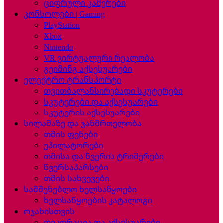
ციფრული კამერები
კონსოლები | Gaming
PlayStation
Xbox
Nintendo
VR ვირტუალური რეალობა
გეიმინგ აქსესუარები
ელექტრო ტრანსპორტი
თვითბალანსირებადი სკუტერები
სკუტერები და აქსესუარები
სკუტერის აქსესუარები
სილამაზე და ჯანმრთელობა
თმის ფენები
ეპილატორები
თმისა და წვერის ტრიმერები
წვერსაპარსები
თმის სახვევები
სამშენებლო ხელსაწყოები
ხელსაწყოების კატალოგი
ოჯახისთვის
დეკორაცია და აქსესუარები