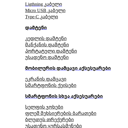
Ligthning კაბელი
Micro USB კაბელი
Type-C კაბელი
დამტენი
კედლის დამტენი
მანქანის დამტენი
პორტატული დამტენი
უსადენო დამტენი
მობილურის დამცავი აქსესუარები
ეკრანის დამცავი
სმარტფონის ქეისები
სმარტფონის სხვა აქსესუარები
სელფის ჯოხები
ფლეშ მეხსიერების ბარათები
ბლუთუს თრექერები
უსადენო ყურსასმენები