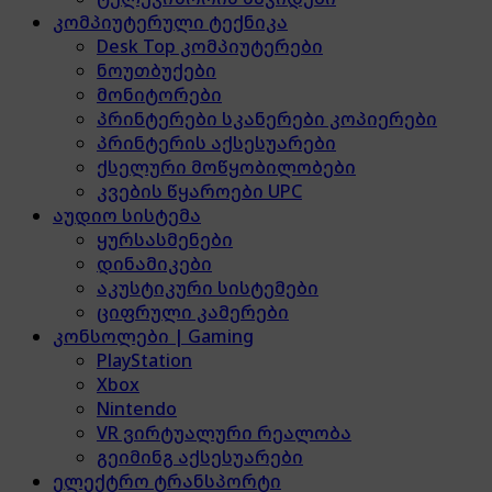
კომპიუტერული ტექნიკა
Desk Top კომპიუტერები
ნოუთბუქები
მონიტორები
პრინტერები სკანერები კოპიერები
პრინტერის აქსესუარები
ქსელური მოწყობილობები
კვების წყაროები UPC
აუდიო სისტემა
ყურსასმენები
დინამიკები
აკუსტიკური სისტემები
ციფრული კამერები
კონსოლები | Gaming
PlayStation
Xbox
Nintendo
VR ვირტუალური რეალობა
გეიმინგ აქსესუარები
ელექტრო ტრანსპორტი