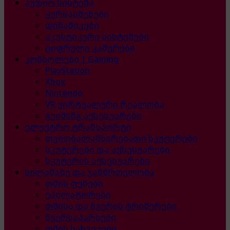
აუდიო სისტემა
ყურსასმენები
დინამიკები
აკუსტიკური სისტემები
ციფრული კამერები
კონსოლები | Gaming
PlayStation
Xbox
Nintendo
VR ვირტუალური რეალობა
გეიმინგ აქსესუარები
ელექტრო ტრანსპორტი
თვითბალანსირებადი სკუტერები
სკუტერები და აქსესუარები
სკუტერის აქსესუარები
სილამაზე და ჯანმრთელობა
თმის ფენები
ეპილატორები
თმისა და წვერის ტრიმერები
წვერსაპარსები
თმის სახვევები