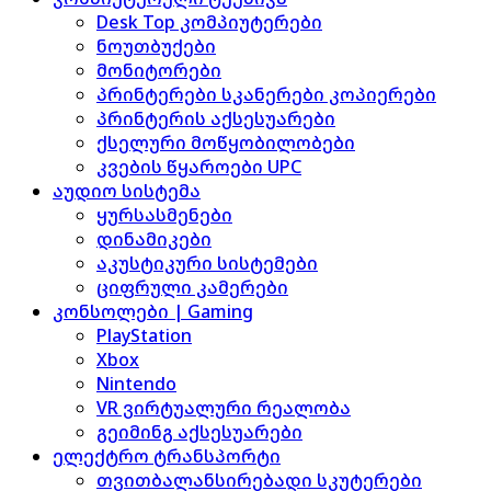
Desk Top კომპიუტერები
ნოუთბუქები
მონიტორები
პრინტერები სკანერები კოპიერები
პრინტერის აქსესუარები
ქსელური მოწყობილობები
კვების წყაროები UPC
აუდიო სისტემა
ყურსასმენები
დინამიკები
აკუსტიკური სისტემები
ციფრული კამერები
კონსოლები | Gaming
PlayStation
Xbox
Nintendo
VR ვირტუალური რეალობა
გეიმინგ აქსესუარები
ელექტრო ტრანსპორტი
თვითბალანსირებადი სკუტერები