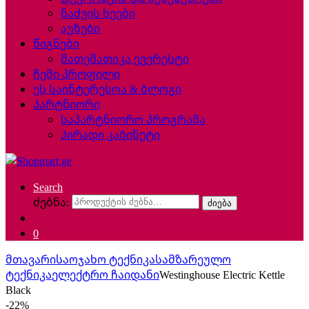
ნაძვის ხეები
აუზები
წიგნები
მათემათიკა ევერესტი
ჩემი პროფილი
ეს საინტერესოა & ბლოგი
პარტნიორი
საპარტნიორო პროგრამა
პირადი კაბინეტი
Search
ძებნა:
ძიება
0
მთავარი
საოჯახო ტექნიკა
სამზარეულო
ტექნიკა
ელექტრო ჩაიდანი
Westinghouse Electric Kettle
Black
-
22%