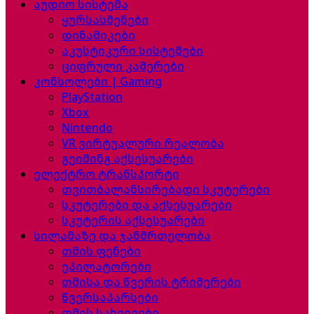
აუდიო სისტემა
ყურსასმენები
დინამიკები
აკუსტიკური სისტემები
ციფრული კამერები
კონსოლები | Gaming
PlayStation
Xbox
Nintendo
VR ვირტუალური რეალობა
გეიმინგ აქსესუარები
ელექტრო ტრანსპორტი
თვითბალანსირებადი სკუტერები
სკუტერები და აქსესუარები
სკუტერის აქსესუარები
სილამაზე და ჯანმრთელობა
თმის ფენები
ეპილატორები
თმისა და წვერის ტრიმერები
წვერსაპარსები
თმის სახვევები