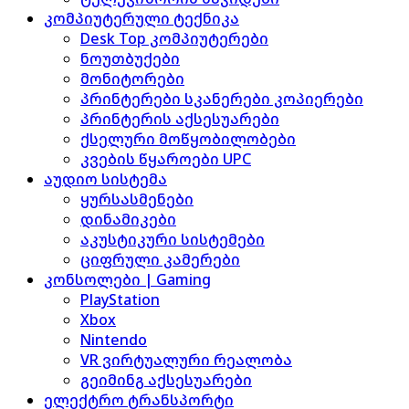
კომპიუტერული ტექნიკა
Desk Top კომპიუტერები
ნოუთბუქები
მონიტორები
პრინტერები სკანერები კოპიერები
პრინტერის აქსესუარები
ქსელური მოწყობილობები
კვების წყაროები UPC
აუდიო სისტემა
ყურსასმენები
დინამიკები
აკუსტიკური სისტემები
ციფრული კამერები
კონსოლები | Gaming
PlayStation
Xbox
Nintendo
VR ვირტუალური რეალობა
გეიმინგ აქსესუარები
ელექტრო ტრანსპორტი