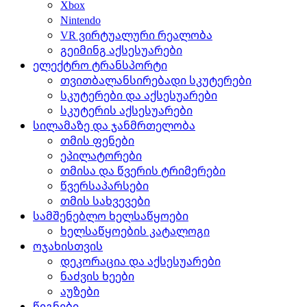
Xbox
Nintendo
VR ვირტუალური რეალობა
გეიმინგ აქსესუარები
ელექტრო ტრანსპორტი
თვითბალანსირებადი სკუტერები
სკუტერები და აქსესუარები
სკუტერის აქსესუარები
სილამაზე და ჯანმრთელობა
თმის ფენები
ეპილატორები
თმისა და წვერის ტრიმერები
წვერსაპარსები
თმის სახვევები
სამშენებლო ხელსაწყოები
ხელსაწყოების კატალოგი
ოჯახისთვის
დეკორაცია და აქსესუარები
ნაძვის ხეები
აუზები
წიგნები