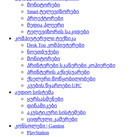
მონიტორები
Smart ტელევიზორები
პროექტორები
მედია პლეერი
ტელევიზორის საკიდები
კომპიუტერული ტექნიკა
Desk Top კომპიუტერები
ნოუთბუქები
მონიტორები
პრინტერები სკანერები კოპიერები
პრინტერის აქსესუარები
ქსელური მოწყობილობები
კვების წყაროები UPC
აუდიო სისტემა
ყურსასმენები
დინამიკები
აკუსტიკური სისტემები
ციფრული კამერები
კონსოლები | Gaming
PlayStation