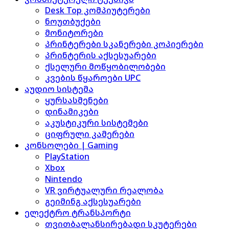
Desk Top კომპიუტერები
ნოუთბუქები
მონიტორები
პრინტერები სკანერები კოპიერები
პრინტერის აქსესუარები
ქსელური მოწყობილობები
კვების წყაროები UPC
აუდიო სისტემა
ყურსასმენები
დინამიკები
აკუსტიკური სისტემები
ციფრული კამერები
კონსოლები | Gaming
PlayStation
Xbox
Nintendo
VR ვირტუალური რეალობა
გეიმინგ აქსესუარები
ელექტრო ტრანსპორტი
თვითბალანსირებადი სკუტერები