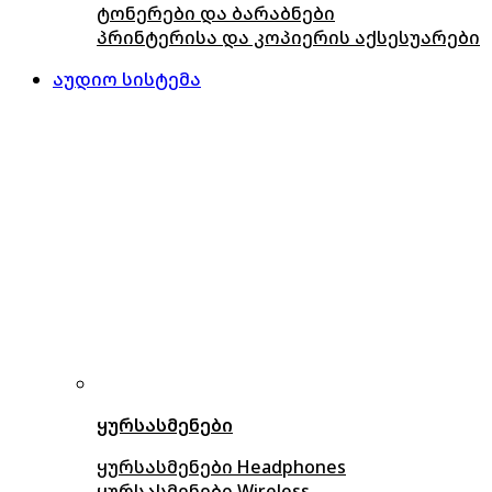
ტონერები და ბარაბნები
პრინტერისა და კოპიერის აქსესუარები
აუდიო სისტემა
ყურსასმენები
ყურსასმენები Headphones
ყურსასმენები Wireless