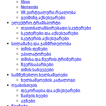
Xbox
Nintendo
VR ვირტუალური რეალობა
გეიმინგ აქსესუარები
ელექტრო ტრანსპორტი
თვითბალანსირებადი სკუტერები
სკუტერები და აქსესუარები
სკუტერის აქსესუარები
სილამაზე და ჯანმრთელობა
თმის ფენები
ეპილატორები
თმისა და წვერის ტრიმერები
წვერსაპარსები
თმის სახვევები
სამშენებლო ხელსაწყოები
ხელსაწყოების კატალოგი
ოჯახისთვის
დეკორაცია და აქსესუარები
ნაძვის ხეები
აუზები
წიგნები