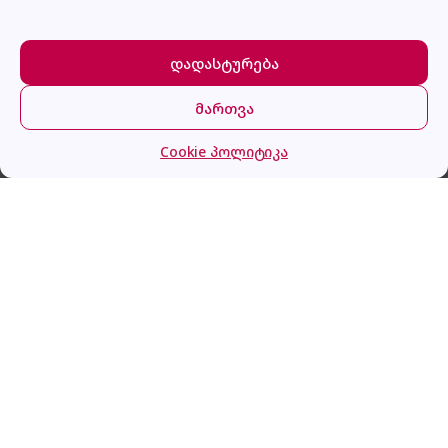
დადასტურება
მართვა
მთავარი
კატეგორიები
კალათა
შესვლა
Zilan ZLN3925
Cookie პოლიტიკა
ყიდვა
89.0
₾
გაქვს შეკითხვა?
დაგვირეკე ან მოგვწერე!
032 2 500 513