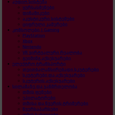
აუდიო სისტემა
ყურსასმენები
დინამიკები
აკუსტიკური სისტემები
ციფრული კამერები
კონსოლები | Gaming
PlayStation
Xbox
Nintendo
VR ვირტუალური რეალობა
გეიმინგ აქსესუარები
ელექტრო ტრანსპორტი
თვითბალანსირებადი სკუტერები
სკუტერები და აქსესუარები
სკუტერის აქსესუარები
სილამაზე და ჯანმრთელობა
თმის ფენები
ეპილატორები
თმისა და წვერის ტრიმერები
წვერსაპარსები
თმის სახვევები