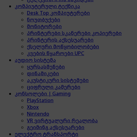
კომპიუტერული ტექნიკა
Desk Top კომპიუტერები
ნოუთბუქები
მონიტორები
პრინტერები სკანერები კოპიერები
პრინტერის აქსესუარები
ქსელური მოწყობილობები
კვების წყაროები UPC
აუდიო სისტემა
ყურსასმენები
დინამიკები
აკუსტიკური სისტემები
ციფრული კამერები
კონსოლები | Gaming
PlayStation
Xbox
Nintendo
VR ვირტუალური რეალობა
გეიმინგ აქსესუარები
ელექტრო ტრანსპორტი