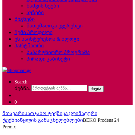
ნაძვის ხეები
აუზები
წიგნები
მათემათიკა ევერესტი
ჩემი პროფილი
ეს საინტერესოა & ბლოგი
პარტნიორი
საპარტნიორო პროგრამა
პირადი კაბინეტი
Search
ძებნა:
ძიება
0
მთავარი
საოჯახო ტექნიკა
კლიმატური
ტექნია
წყლის გამაცხელებლები
BEKO Prodens 24
Premix