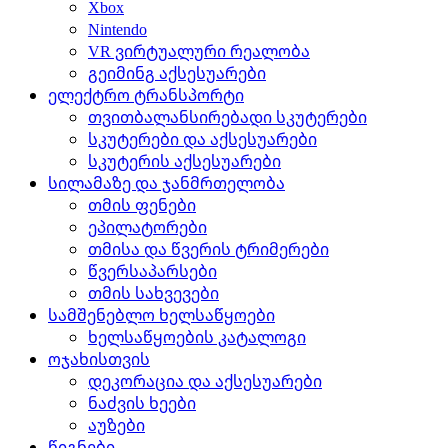
Xbox
Nintendo
VR ვირტუალური რეალობა
გეიმინგ აქსესუარები
ელექტრო ტრანსპორტი
თვითბალანსირებადი სკუტერები
სკუტერები და აქსესუარები
სკუტერის აქსესუარები
სილამაზე და ჯანმრთელობა
თმის ფენები
ეპილატორები
თმისა და წვერის ტრიმერები
წვერსაპარსები
თმის სახვევები
სამშენებლო ხელსაწყოები
ხელსაწყოების კატალოგი
ოჯახისთვის
დეკორაცია და აქსესუარები
ნაძვის ხეები
აუზები
წიგნები