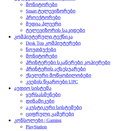
მონიტორები
Smart ტელევიზორები
პროექტორები
მედია პლეერი
ტელევიზორის საკიდები
კომპიუტერული ტექნიკა
Desk Top კომპიუტერები
ნოუთბუქები
მონიტორები
პრინტერები სკანერები კოპიერები
პრინტერის აქსესუარები
ქსელური მოწყობილობები
კვების წყაროები UPC
აუდიო სისტემა
ყურსასმენები
დინამიკები
აკუსტიკური სისტემები
ციფრული კამერები
კონსოლები | Gaming
PlayStation