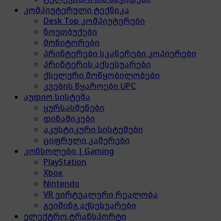
კომპიუტერული ტექნიკა
Desk Top კომპიუტერები
ნოუთბუქები
მონიტორები
პრინტერები სკანერები კოპიერები
პრინტერის აქსესუარები
ქსელური მოწყობილობები
კვების წყაროები UPC
აუდიო სისტემა
ყურსასმენები
დინამიკები
აკუსტიკური სისტემები
ციფრული კამერები
კონსოლები | Gaming
PlayStation
Xbox
Nintendo
VR ვირტუალური რეალობა
გეიმინგ აქსესუარები
ელექტრო ტრანსპორტი