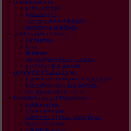
აუდიო სისტემა
ყურსასმენები
დინამიკები
აკუსტიკური სისტემები
ციფრული კამერები
კონსოლები | Gaming
PlayStation
Xbox
Nintendo
VR ვირტუალური რეალობა
გეიმინგ აქსესუარები
ელექტრო ტრანსპორტი
თვითბალანსირებადი სკუტერები
სკუტერები და აქსესუარები
სკუტერის აქსესუარები
სილამაზე და ჯანმრთელობა
თმის ფენები
ეპილატორები
თმისა და წვერის ტრიმერები
წვერსაპარსები
თმის სახვევები