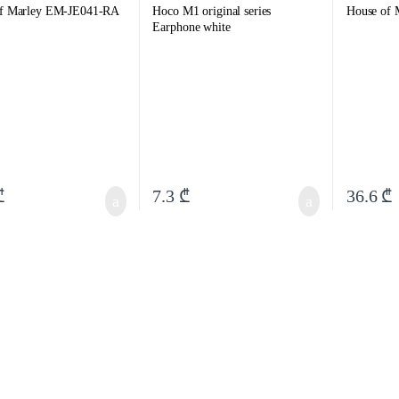
of Marley EM-JE041-RA
Hoco M1 original series
House of
Earphone white
₾
7.3
₾
36.6
₾