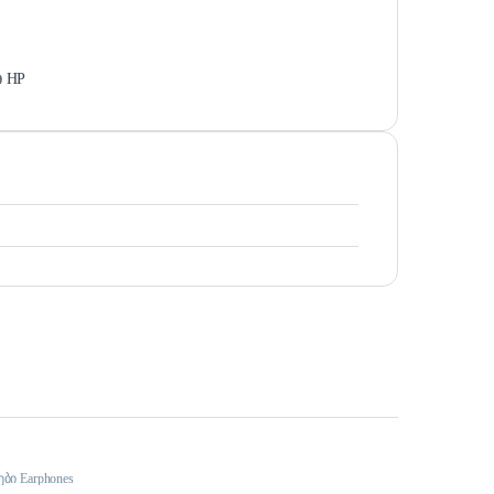
ი
HP
ბი Earphones