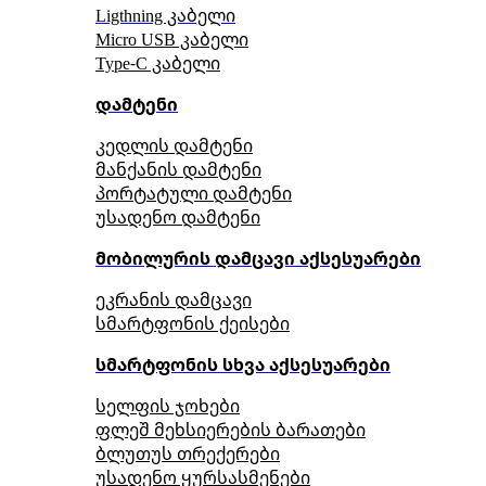
Ligthning კაბელი
Micro USB კაბელი
Type-C კაბელი
დამტენი
კედლის დამტენი
მანქანის დამტენი
პორტატული დამტენი
უსადენო დამტენი
მობილურის დამცავი აქსესუარები
ეკრანის დამცავი
სმარტფონის ქეისები
სმარტფონის სხვა აქსესუარები
სელფის ჯოხები
ფლეშ მეხსიერების ბარათები
ბლუთუს თრექერები
უსადენო ყურსასმენები