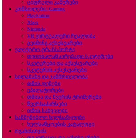
ციფრული კამერები
კონსოლები | Gaming
PlayStation
Xbox
Nintendo
VR ვირტუალური რეალობა
გეიმინგ აქსესუარები
ელექტრო ტრანსპორტი
თვითბალანსირებადი სკუტერები
სკუტერები და აქსესუარები
სკუტერის აქსესუარები
სილამაზე და ჯანმრთელობა
თმის ფენები
ეპილატორები
თმისა და წვერის ტრიმერები
წვერსაპარსები
თმის სახვევები
სამშენებლო ხელსაწყოები
ხელსაწყოების კატალოგი
ოჯახისთვის
დეკორაცია და აქსესუარები