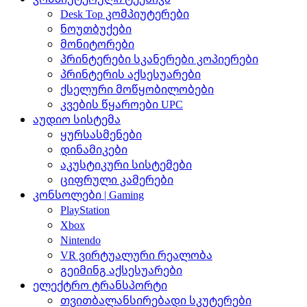
Desk Top კომპიუტერები
ნოუთბუქები
მონიტორები
პრინტერები სკანერები კოპიერები
პრინტერის აქსესუარები
ქსელური მოწყობილობები
კვების წყაროები UPC
აუდიო სისტემა
ყურსასმენები
დინამიკები
აკუსტიკური სისტემები
ციფრული კამერები
კონსოლები | Gaming
PlayStation
Xbox
Nintendo
VR ვირტუალური რეალობა
გეიმინგ აქსესუარები
ელექტრო ტრანსპორტი
თვითბალანსირებადი სკუტერები