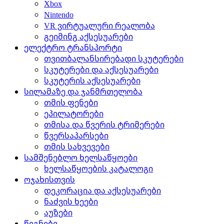
Xbox
Nintendo
VR ვირტუალური რეალობა
გეიმინგ აქსესუარები
ელექტრო ტრანსპორტი
თვითბალანსირებადი სკუტერები
სკუტერები და აქსესუარები
სკუტერის აქსესუარები
სილამაზე და ჯანმრთელობა
თმის ფენები
ეპილატორები
თმისა და წვერის ტრიმერები
წვერსაპარსები
თმის სახვევები
სამშენებლო ხელსაწყოები
ხელსაწყოების კატალოგი
ოჯახისთვის
დეკორაცია და აქსესუარები
ნაძვის ხეები
აუზები
წიგნები