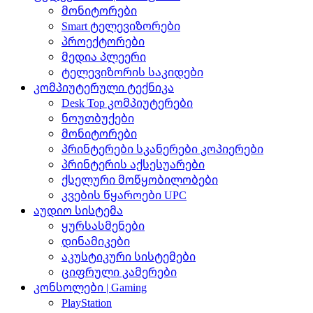
მონიტორები
Smart ტელევიზორები
პროექტორები
მედია პლეერი
ტელევიზორის საკიდები
კომპიუტერული ტექნიკა
Desk Top კომპიუტერები
ნოუთბუქები
მონიტორები
პრინტერები სკანერები კოპიერები
პრინტერის აქსესუარები
ქსელური მოწყობილობები
კვების წყაროები UPC
აუდიო სისტემა
ყურსასმენები
დინამიკები
აკუსტიკური სისტემები
ციფრული კამერები
კონსოლები | Gaming
PlayStation